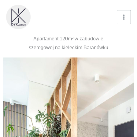
Przejdź
do
treści
Apartament 120m² w zabudowie
szeregowej na kieleckim Baranówku